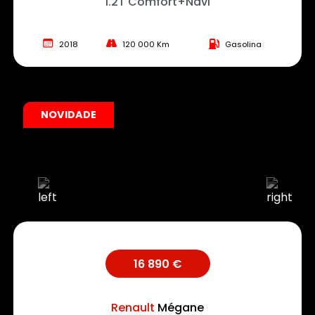
1.2T Comfort+Navi
2018
120 000 Km
Gasolina
NOVIDADE
16 890 €
Renault
Mégane