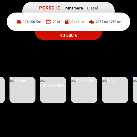
PORSCHE
Panamera
Diesel
113 000 Km
2013
Gasóleo
2967 cc / 250 cv
40 500 €