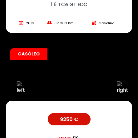
1.6 TCe GT EDC
2016
112 000 Km
Gasolina
GASÓLEO
9250 €