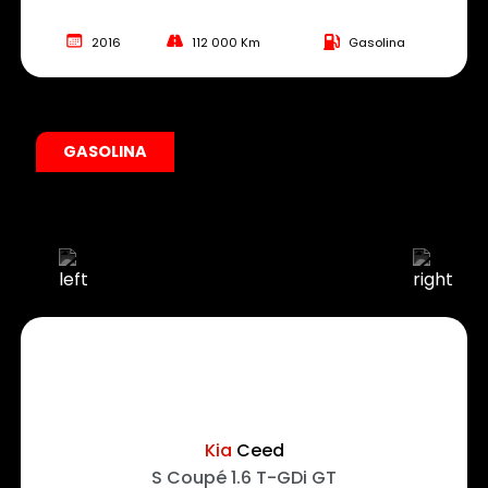
2016
112 000 Km
Gasolina
GASOLINA
Kia
Ceed
S Coupé 1.6 T-GDi GT