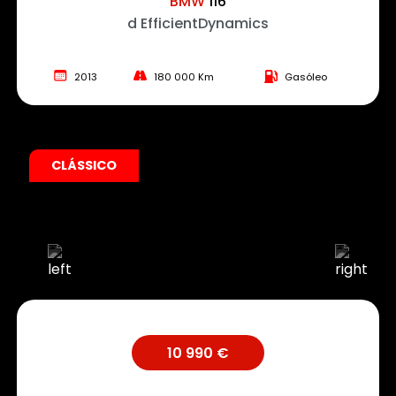
BMW
116
d EfficientDynamics
2013
180 000 Km
Gasóleo
CLÁSSICO
10 990 €