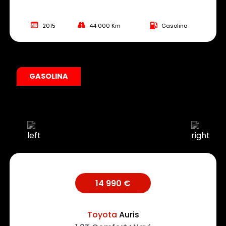
2015
44 000 Km
Gasolina
GASOLINA
14 990 €
Toyota
Auris